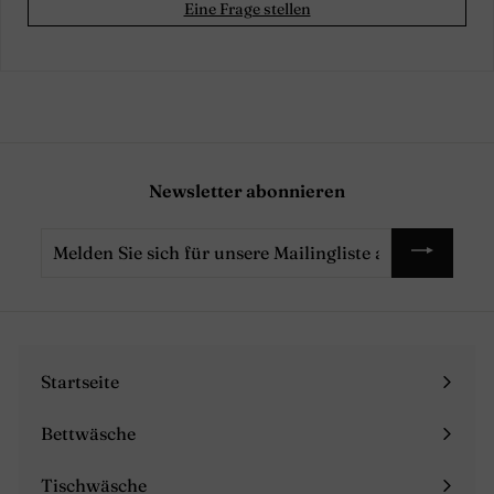
Eine Frage stellen
Newsletter abonnieren
Melden
Sie
sich
für
unsere
Mailingliste
Startseite
an
Bettwäsche
Menü
maximieren
Tischwäsche