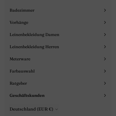
Menü
maximieren
Badezimmer
Menü
maximieren
Vorhänge
Menü
maximieren
Leinenbekleidung Damen
Menü
maximieren
Leinenbekleidung Herren
Menü
maximieren
Meterware
Farbauswahl
Ratgeber
Menü
maximieren
Geschäftskunden
Menü
maximieren
Deutschland (EUR €)