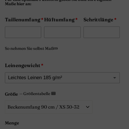
Maße hier an:
Taillenumfang
Hüftumfang
Schrittlänge
So nehmen Sie selbst Maß
Leinengewicht
Leichtes Leinen 185 g/m²
Leichtes Leinen 185 g/m²
—
Größentabelle
Größe
Fließend und atmungsaktiv
Dickes Leinen 260 g/m²
(+ €10.00)
Undurchsichtig und strukturiert
Menge