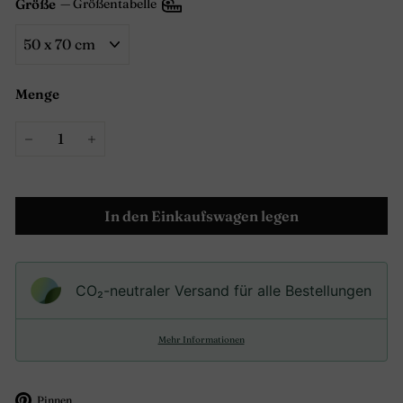
Größe
—
Größentabelle
Menge
−
+
In den Einkaufswagen legen
CO₂-neu­t­raler Versand für alle Bestellungen
Mehr Informationen
Auf
Pinnen