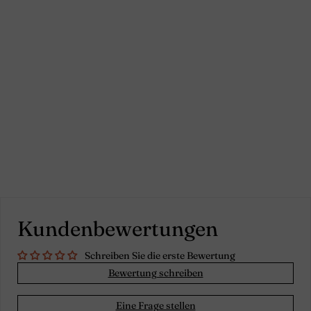
Set aus 2
Kissenbezügen mit
ausgefransten Kanten
aus Leinen - Minzgrün
Kundenbewertungen
Schreiben Sie die erste Bewertung
Bewertung schreiben
Eine Frage stellen