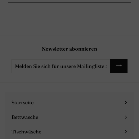
Newsletter abonnieren
Melden
Sie
sich
für
unsere
Mailingliste
Startseite
an
Bettwäsche
Menü
maximieren
Tischwäsche
Menü