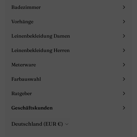
maximieren
Badezimmer
Menü
maximieren
Vorhänge
Menü
maximieren
Leinenbekleidung Damen
Menü
maximieren
Leinenbekleidung Herren
Menü
maximieren
Meterware
Farbauswahl
Ratgeber
Menü
maximieren
Geschäftskunden
Menü
maximieren
Deutschland (EUR €)