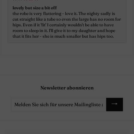
lovely but size a bit off
the robe is very flattering - love it. The nighty sadly is
cut straight like a tube so even the large has no room for
hips. Even if it 'fit' I certainly wouldn't be able to have
room to sleep in it. I'll give it to my daughter and hope
that it fits her - she is much smaller but has hips too.
Newsletter abonnieren
Melden
Sie
sich
für
unsere