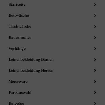
Mailingliste
Startseite
an
Bettwäsche
Menü
maximieren
Tischwäsche
Menü
maximieren
Badezimmer
Menü
maximieren
Vorhänge
Menü
maximieren
Leinenbekleidung Damen
Menü
maximieren
Leinenbekleidung Herren
Menü
maximieren
Meterware
Farbauswahl
Ratgeber