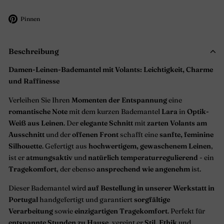
Auf
Pinnen
Pinterest
pinnen
Beschreibung
Damen-Leinen-Bademantel mit Volants: Leichtigkeit, Charme
und Raffinesse
Verleihen Sie Ihren
Momenten der Entspannung
eine
romantische Note
mit dem kurzen Bademantel
Lara
in
Optik-
Weiß aus Leinen
. Der
elegante Schnitt
mit
zarten Volants am
Ausschnitt
und der
offenen Front
schafft eine
sanfte, feminine
Silhouette
. Gefertigt aus
hochwertigem, gewaschenem Leinen
,
ist er
atmungsaktiv
und
natürlich temperaturregulierend
- ein
Tragekomfort
, der ebenso
ansprechend wie angenehm
ist.
Dieser Bademantel wird
auf Bestellung in unserer Werkstatt in
Portugal
handgefertigt und garantiert
sorgfältige
Verarbeitung
sowie
einzigartigen Tragekomfort
. Perfekt für
entspannte Stunden zu Hause
, vereint er
Stil, Ethik
und