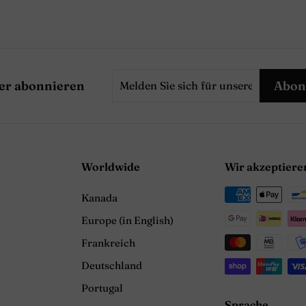
Melden
er abonnieren
Abon
Sie
sich
für
unsere
Worldwide
Wir akzeptiere
Mailingliste
an
Kanada
Europe (in English)
Frankreich
Deutschland
Portugal
Sprache