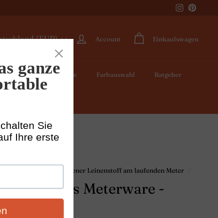
Instagram
Pintere
utschland (EUR)
Account
Einkaufswagen
g Herren
Meterware
Farbauswahl
Ratgeber
eite
/
Breiter, gewaschener Leinenstoff am laufenden Meter
/
inenstoff als Meterware -
nzgrün