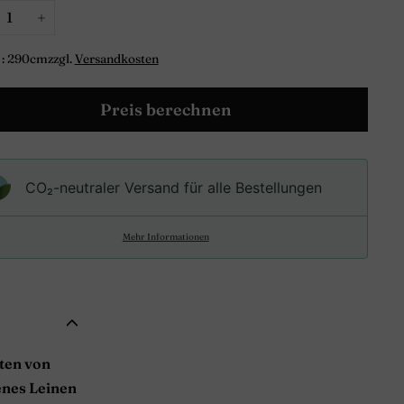
+
 : 290cmzzgl.
Versandkosten
Preis berechnen
CO₂-neu­t­raler Versand für alle Bestellungen
Mehr Informationen
ften von
enes Leinen