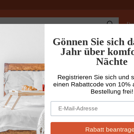
De
Suchen
r
Vorhänge
Leinenbekleidung Damen
Leinenbekleidun
Starts
Le
Mi