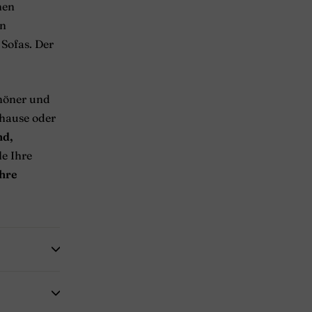
nen
on
Sofas. Der
höner und
hause oder
nd,
le Ihre
hre