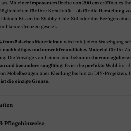
r
an. Mit einer
imposanten Breite von 290 cm
eröffnet es Ih
öglichkeiten für Ihre Kreativität - ob für die Herstellung v
kleinen Kissen im Shabby-Chic-Stil oder das Bezügen eines 
ind keine Grenzen gesetzt.
% französisches Meterleinen
wird mit jedem Waschgang sc
in
nachhaltiges und umweltfreundliches Material
für Ihr Zu
ng. Die Vorzüge von Leinen sind bekannt:
thermoreguliere
en und besonders saugfähig
. Es ist die
perfekte Wahl
für al
 von Möbelbezügen über Kleidung bis hin zu DIY-Projekten.
I
 ist die einzige Grenze.
aften
& Pflegehinweise