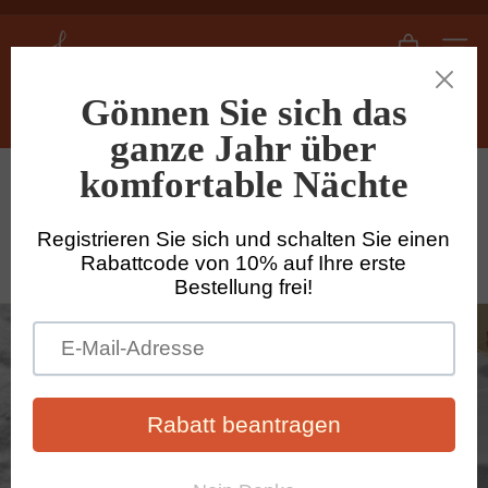
Direkt
zum
L
Pause
Seiten
Inhalt
i
Diashow
n
e
Such
n
Startseite
/
Leinentischdecken nach Maß
/
s
h
Runde Maßtischdecke aus gewaschenem
e
leinen in mineralgrau mit häkelstich-
rand
d