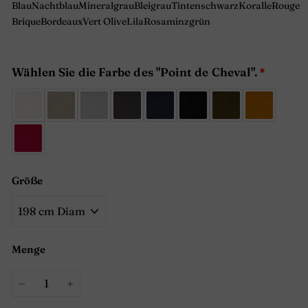
Blau
Nachtblau
Mineralgrau
Bleigrau
Tintenschwarz
Koralle
Rouge
Brique
Bordeaux
Vert Olive
Lila
Rosa
minzgrün
Wählen Sie die Farbe des "Point de Cheval".
Größe
Menge
−
+