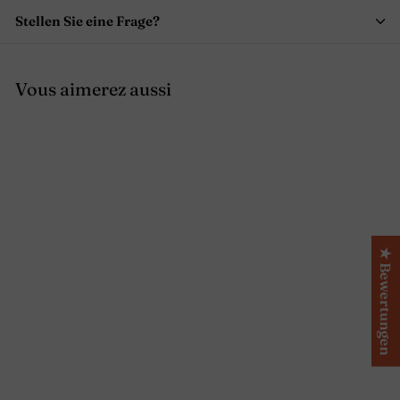
Stellen Sie eine Frage?
Vous aimerez aussi
★ Bewertungen
Runde tischdecke aus
naturbeigem
gewaschenem leinen
mit schlingstich