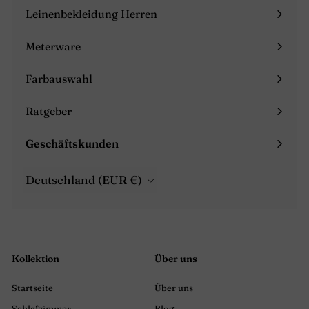
maximieren
Leinenbekleidung Herren
Menü
maximieren
Meterware
Farbauswahl
Ratgeber
Menü
maximieren
Geschäftskunden
Menü
maximieren
Deutschland (EUR €)
Kollektion
Über uns
Startseite
Über uns
Schlafzimmer
Blog