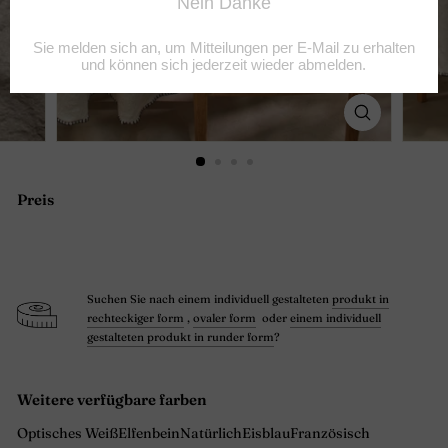
Preis
Normaler
Preis
Suchen Sie nach einem individuell gestalteten
produkt in
rechteckiger form
,
ovaler form
oder
einem individuell
gestalteten produkt in runder form
?
Weitere verfügbare farben
Optisches Weiß
Elfenbein
Natürlich
Eisblau
Französisch