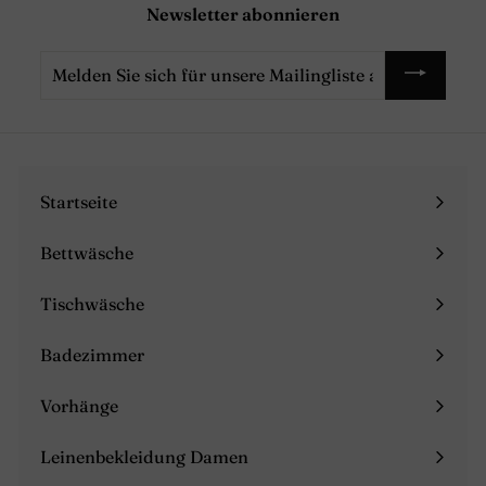
Newsletter abonnieren
Melden
Sie
sich
für
unsere
Mailingliste
Startseite
an
Bettwäsche
Menü
maximieren
Tischwäsche
Menü
maximieren
Badezimmer
Menü
maximieren
Vorhänge
Menü
maximieren
Leinenbekleidung Damen
Menü