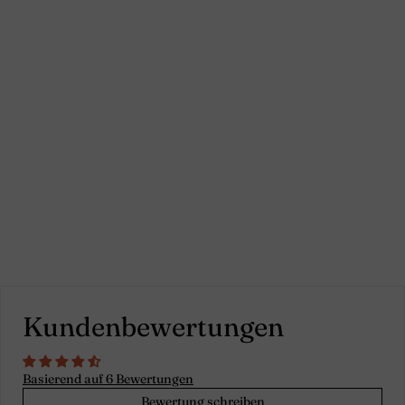
gewaschenem Leinen
für Damen in
Französisch Blau -
Luana
6
Bewertungen
Kundenbewertungen
Basierend auf 6 Bewertungen
Bewertung schreiben