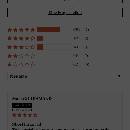
Eine Frage stellen
67%
(4)
17%
(1)
17%
(1)
0%
(0)
0%
(0)
Sort by
Marie GUIRAMAND
08/06/2021
Short lin corail
Très agréable à porter, quatre étoiles car manque de