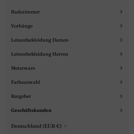
Menü
maximieren
Badezimmer
Menü
maximieren
Vorhänge
Menü
maximieren
Leinenbekleidung Damen
Menü
maximieren
Leinenbekleidung Herren
Menü
maximieren
Meterware
Farbauswahl
Ratgeber
Menü
maximieren
Geschäftskunden
Menü
maximieren
Deutschland (EUR €)